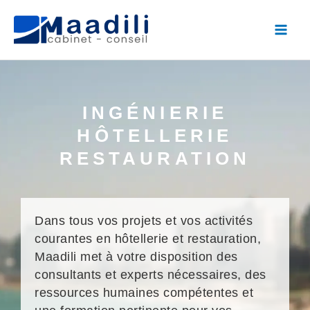
Aller
Mai
au
Men
contenu
INGÉNIERIE
HÔTELLERIE
RESTAURATION
Dans tous vos projets et vos activités
courantes en hôtellerie et restauration,
Maadili met à votre disposition des
consultants et experts nécessaires, des
ressources humaines compétentes et