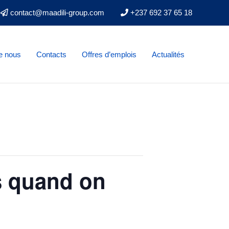
contact@maadili-group.com
+237 692 37 65 18
e nous
Contacts
Offres d’emplois
Actualités
s quand on